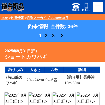
TOP
釣果情報
月別アーカイブ 2025年08月
釣果情報
全件数: 36件
1
2
3
2025年8月31日(日)
ショートカワハギ
釣りもの
大きさ
匹数
詳細
7時出船カ
【釣り場】長井沖
20～24cm
0～6匹
ワハギ
10〜30m