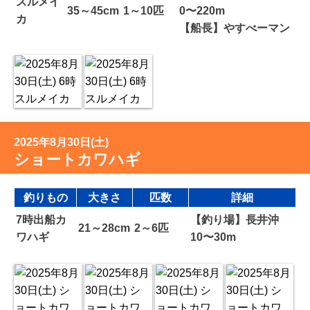
スルメイ
35～45cm
1～10匹
0〜220m
カ
【船長】やすべーマン
2025年8月30日(土)
ショートカワハギ
釣りもの
大きさ
匹数
詳細
7時出船カ
【釣り場】長井沖
21～28cm
2～6匹
ワハギ
10〜30m