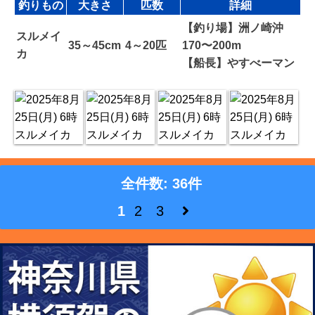
釣りもの
大きさ
匹数
詳細
【釣り場】洲ノ崎沖
スルメイ
35～45cm
4～20匹
170〜200m
カ
【船長】やすべーマン
全件数: 36件
1
2
3