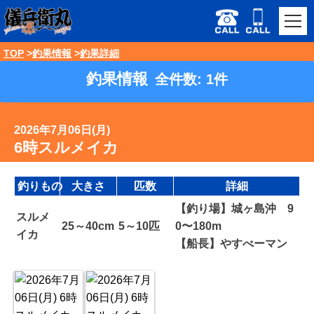
TOP
釣果情報
釣果詳細
釣果情報
全件数: 1件
2026年7月06日(月)
6時スルメイカ
釣りもの
大きさ
匹数
詳細
【釣り場】城ヶ島沖 9
スルメ
25～40cm
5～10匹
0〜180m
イカ
【船長】やすべーマン