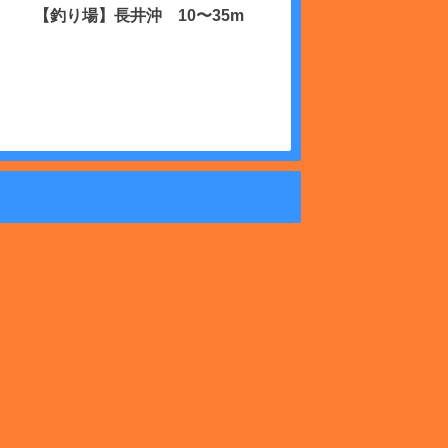
【釣り場】長井沖 10〜35m