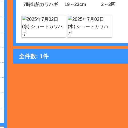
7時出船カワハギ
19～23cm
2～3匹
全件数: 1件