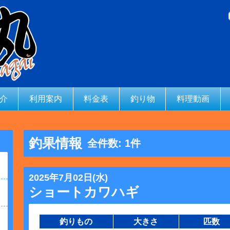
介
利用案内
料金表
釣り物
料理動画
釣果情報
全件数: 1件
2025年7月02日(水)
ショートカワハギ
釣りもの
大きさ
匹数