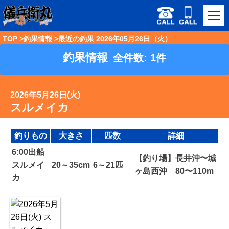
TOP
釣果情報
最近の釣果 2026年05月26日（火）
釣果情報
全件数: 1件
2026年5月26日(火)
スルメイカ
釣りもの
大きさ
匹数
詳細
6:00出船
【釣り場】長井沖〜城
スルメイ
20～35cm
6～21匹
ヶ島西沖 80〜110m
カ