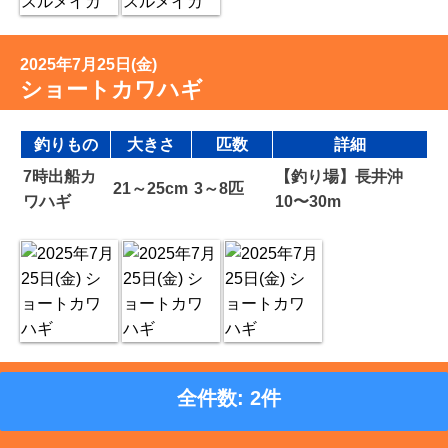
2025年7月25日(金)
ショートカワハギ
釣りもの
大きさ
匹数
詳細
7時出船カ
【釣り場】長井沖
21～25cm
3～8匹
ワハギ
10〜30m
全件数: 2件