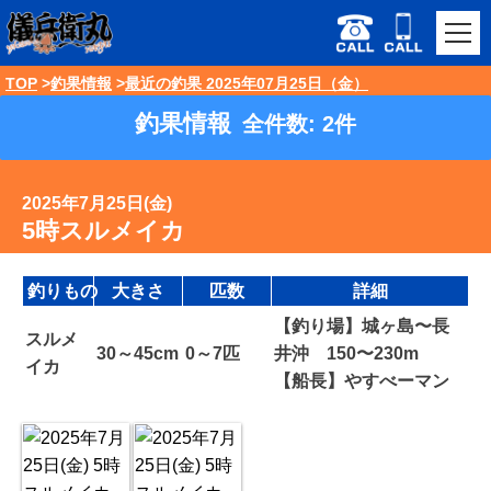
TOP
釣果情報
最近の釣果 2025年07月25日（金）
釣果情報
全件数: 2件
2025年7月25日(金)
5時スルメイカ
釣りもの
大きさ
匹数
詳細
【釣り場】城ヶ島〜長
スルメ
30～45cm
0～7匹
井沖 150〜230m
イカ
【船長】やすべーマン